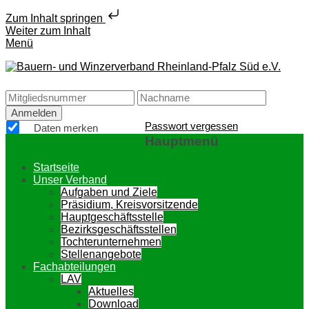
Zum Inhalt springen
Weiter zum Inhalt
Menü
Bauern- und Winzerverband Rheinland-Pfalz Süd e.V.
Passwort vergessen
Daten merken
Hauptmenü
Startseite
Unser Verband
Aufgaben und Ziele
Präsidium, Kreisvorsitzende
Hauptgeschäftsstelle
Bezirksgeschäftsstellen
Tochterunternehmen
Stellenangebote
Fachabteilungen
LAV
Aktuelles
Download