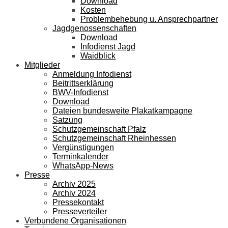
Download
Kosten
Problembehebung u. Ansprechpartner
Jagdgenossenschaften
Download
Infodienst Jagd
Waidblick
Mitglieder
Anmeldung Infodienst
Beitrittserklärung
BWV-Infodienst
Download
Dateien bundesweite Plakatkampagne
Satzung
Schutzgemeinschaft Pfalz
Schutzgemeinschaft Rheinhessen
Vergünstigungen
Terminkalender
WhatsApp-News
Presse
Archiv 2025
Archiv 2024
Pressekontakt
Presseverteiler
Verbundene Organisationen