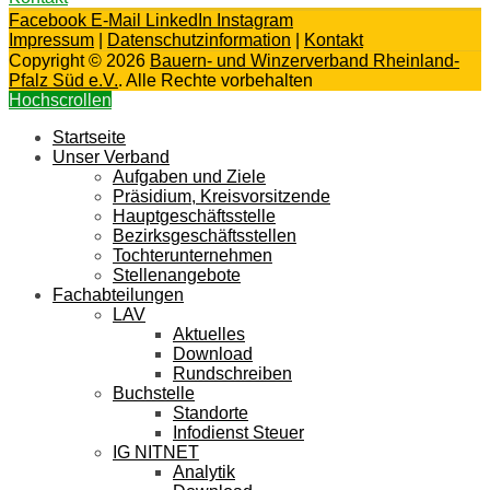
Facebook
E-Mail
LinkedIn
Instagram
Impressum
|
Datenschutzinformation
|
Kontakt
Copyright © 2026
Bauern- und Winzerverband Rheinland-
Pfalz Süd e.V.
. Alle Rechte vorbehalten
Hochscrollen
Startseite
Unser Verband
Aufgaben und Ziele
Präsidium, Kreisvorsitzende
Hauptgeschäftsstelle
Bezirksgeschäftsstellen
Tochterunternehmen
Stellenangebote
Fachabteilungen
LAV
Aktuelles
Download
Rundschreiben
Buchstelle
Standorte
Infodienst Steuer
IG NITNET
Analytik