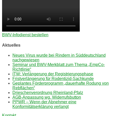
BWV-Infodienst bestellen
Aktuelles
Neues Virus wurde bei Rindern in Süddeutschland
nachgewiesen
Seminar und BWV-Merkblatt zum Thema „EmpCo-
Richtlinie“
ITW: Verlängerung der Registrierungsphase
Fristverlängerung für Rodentizid-Sachkunde
Geplantes Förderprogramm „dauerhafte Rodung von
Rebflächen“
Drieschenverordnung Rheinland-Pfalz
AGB-Anpassung wg. Widerrufsbutton
PPWR – Wenn der Abnehmer eine
Konformitätserklärung verlangt
Kontakt