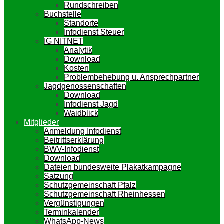
Rundschreiben
Buchstelle
Standorte
Infodienst Steuer
IG NITNET
Analytik
Download
Kosten
Problembehebung u. Ansprechpartner
Jagdgenossenschaften
Download
Infodienst Jagd
Waidblick
Mitglieder
Anmeldung Infodienst
Beitrittserklärung
BWV-Infodienst
Download
Dateien bundesweite Plakatkampagne
Satzung
Schutzgemeinschaft Pfalz
Schutzgemeinschaft Rheinhessen
Vergünstigungen
Terminkalender
WhatsApp-News