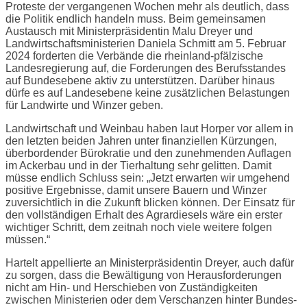
Proteste der vergangenen Wochen mehr als deutlich, dass
die Politik endlich handeln muss. Beim gemeinsamen
Austausch mit Ministerpräsidentin Malu Dreyer und
Landwirtschaftsministerien Daniela Schmitt am 5. Februar
2024 forderten die Verbände die rheinland-pfälzische
Landesregierung auf, die Forderungen des Berufsstandes
auf Bundesebene aktiv zu unterstützen. Darüber hinaus
dürfe es auf Landesebene keine zusätzlichen Belastungen
für Landwirte und Winzer geben.
Landwirtschaft und Weinbau haben laut Horper vor allem in
den letzten beiden Jahren unter finanziellen Kürzungen,
überbordender Bürokratie und den zunehmenden Auflagen
im Ackerbau und in der Tierhaltung sehr gelitten. Damit
müsse endlich Schluss sein: „Jetzt erwarten wir umgehend
positive Ergebnisse, damit unsere Bauern und Winzer
zuversichtlich in die Zukunft blicken können. Der Einsatz für
den vollständigen Erhalt des Agrardiesels wäre ein erster
wichtiger Schritt, dem zeitnah noch viele weitere folgen
müssen.“
Hartelt appellierte an Ministerpräsidentin Dreyer, auch dafür
zu sorgen, dass die Bewältigung von Herausforderungen
nicht am Hin- und Herschieben von Zuständigkeiten
zwischen Ministerien oder dem Verschanzen hinter Bundes-