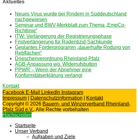
Aktuelles
Neues Virus wurde bei Rindern in Süddeutschland
nachgewiesen
Seminar und BWV-Merkblatt zum Thema „EmpCo-
Richtlinie“
ITW: Verlängerung der Registrierungsphase
Fristverlängerung für Rodentizid-Sachkunde
Geplantes Förderprogramm „dauerhafte Rodung von
Rebflächen“
Drieschenverordnung Rheinland-Pfalz
AGB-Anpassung wg. Widerrufsbutton
PPWR – Wenn der Abnehmer eine
Konformitätserklärung verlangt
Kontakt
Facebook
E-Mail
LinkedIn
Instagram
Impressum
|
Datenschutzinformation
|
Kontakt
Copyright © 2026
Bauern- und Winzerverband Rheinland-
Pfalz Süd e.V.
. Alle Rechte vorbehalten
Hochscrollen
Startseite
Unser Verband
Aufgaben und Ziele