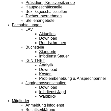
Präsidium, Kreisvorsitzende
Hauptgeschäftsstelle
Bezirksgeschäftsstellen
Tochterunternehmen
Stellenangebote
Fachabteilungen
LAV
Aktuelles
Download
Rundschreiben
Buchstelle
Standorte
Infodienst Steuer
IG NITNET
Analytik
Download
Kosten
Problembehebung u. Ansprechpartner
Jagdgenossenschaften
Download
Infodienst Jagd
Waidblick
Mitglieder
Anmeldung Infodienst
Beitrittserklärung