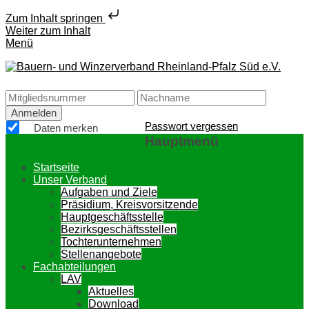
Zum Inhalt springen
Weiter zum Inhalt
Menü
Bauern- und Winzerverband Rheinland-Pfalz Süd e.V.
Passwort vergessen
Daten merken
Hauptmenü
Startseite
Unser Verband
Aufgaben und Ziele
Präsidium, Kreisvorsitzende
Hauptgeschäftsstelle
Bezirksgeschäftsstellen
Tochterunternehmen
Stellenangebote
Fachabteilungen
LAV
Aktuelles
Download