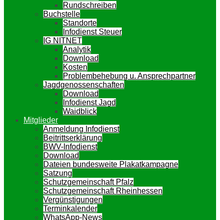
Rundschreiben
Buchstelle
Standorte
Infodienst Steuer
IG NITNET
Analytik
Download
Kosten
Problembehebung u. Ansprechpartner
Jagdgenossenschaften
Download
Infodienst Jagd
Waidblick
Mitglieder
Anmeldung Infodienst
Beitrittserklärung
BWV-Infodienst
Download
Dateien bundesweite Plakatkampagne
Satzung
Schutzgemeinschaft Pfalz
Schutzgemeinschaft Rheinhessen
Vergünstigungen
Terminkalender
WhatsApp-News